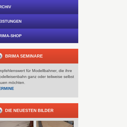
RCHIV
EISTUNGEN
RIMA-SHOP
BRIMA SEMINARE
pfehlenswert für Modellbahner, die ihre
delleisenbahn ganz oder teilweise selbst
auen möchten.
ERMINE
DIE NEUESTEN BILDER