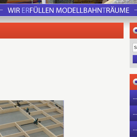
…
…
…