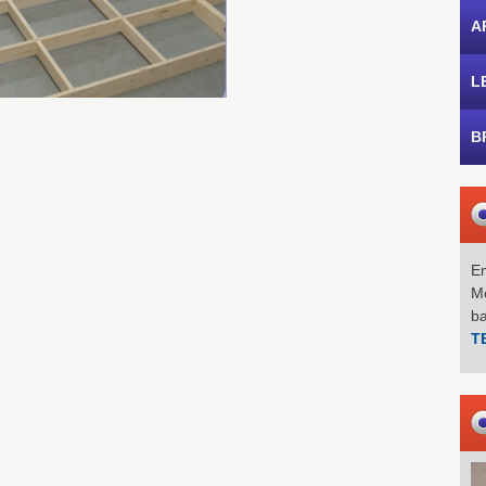
A
L
B
Em
Mo
b
T