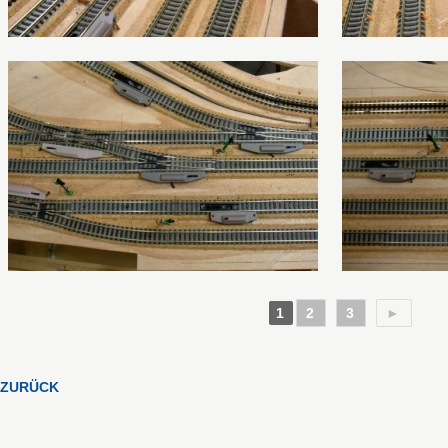
1
2
3
►
ZURÜCK