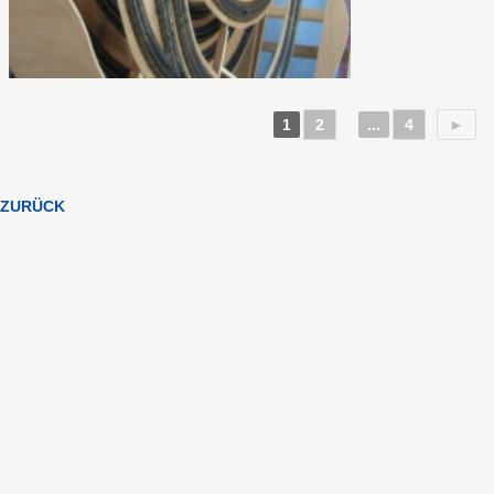
1
2
...
4
►
ZURÜCK