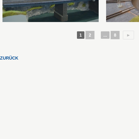
1
2
...
8
►
ZURÜCK