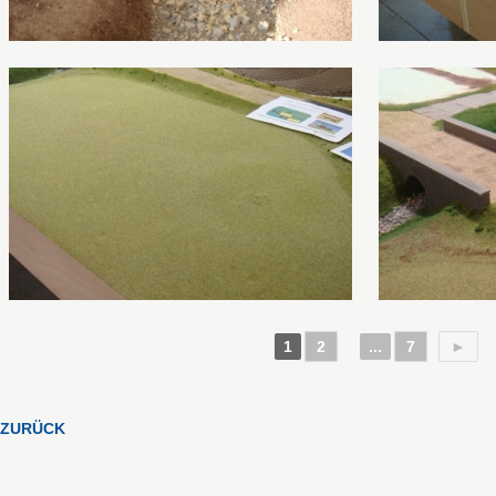
1
2
...
7
►
ZURÜCK