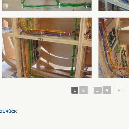
1
2
...
4
►
ZURÜCK