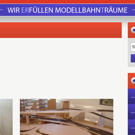
…
…
…