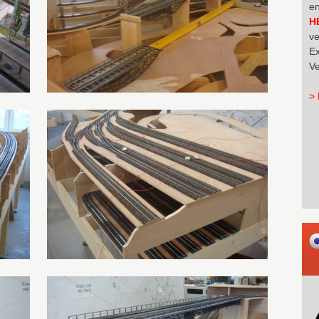
en
H
ve
Ex
Ve
> 