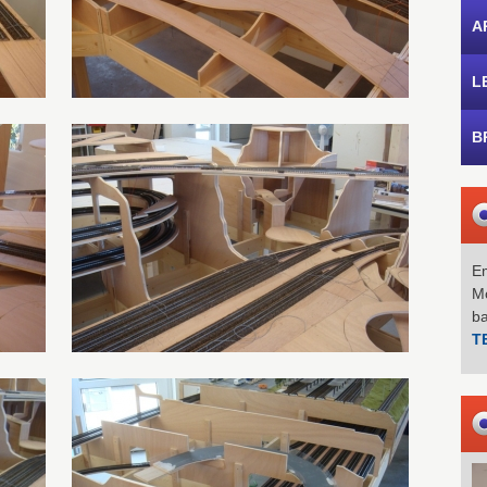
A
L
B
Em
Mo
b
T