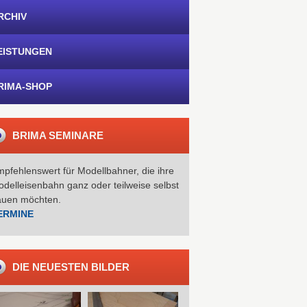
RCHIV
EISTUNGEN
RIMA-SHOP
BRIMA SEMINARE
pfehlenswert für Modellbahner, die ihre
delleisenbahn ganz oder teilweise selbst
auen möchten.
ERMINE
DIE NEUESTEN BILDER