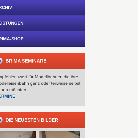
RCHIV
EISTUNGEN
RIMA-SHOP
BRIMA SEMINARE
pfehlenswert für Modellbahner, die ihre
delleisenbahn ganz oder teilweise selbst
auen möchten.
ERMINE
DIE NEUESTEN BILDER