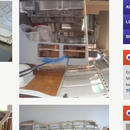
A
L
B
Em
Mo
b
T