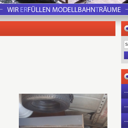
…
…
…