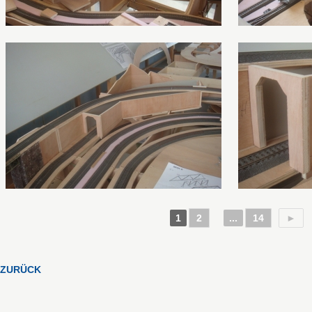
1
2
...
14
►
ZURÜCK