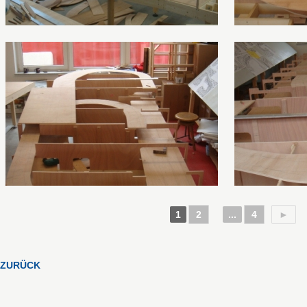
1
2
...
4
►
ZURÜCK