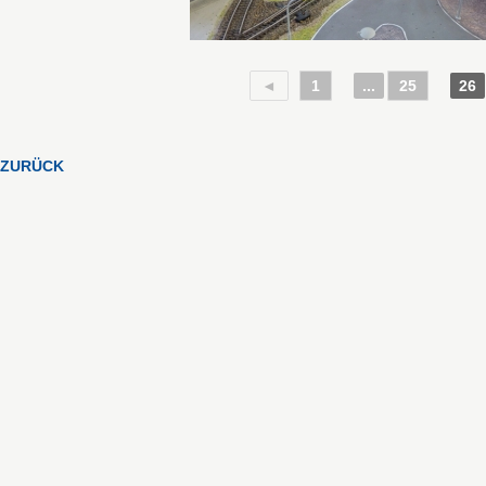
◄
1
...
25
26
ZURÜCK