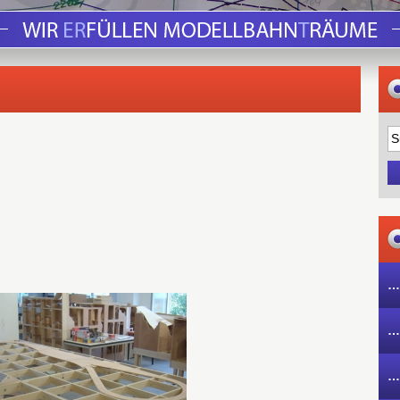
…
…
…