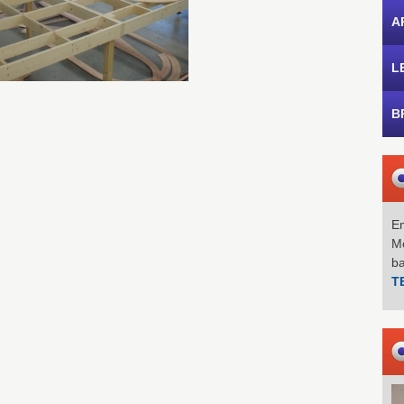
A
L
B
Em
Mo
b
T