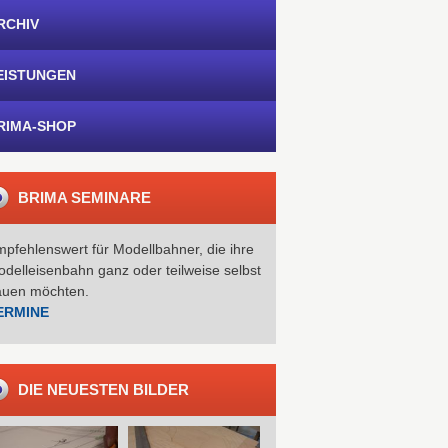
RCHIV
EISTUNGEN
RIMA-SHOP
BRIMA SEMINARE
pfehlenswert für Modellbahner, die ihre
delleisenbahn ganz oder teilweise selbst
auen möchten.
ERMINE
DIE NEUESTEN BILDER