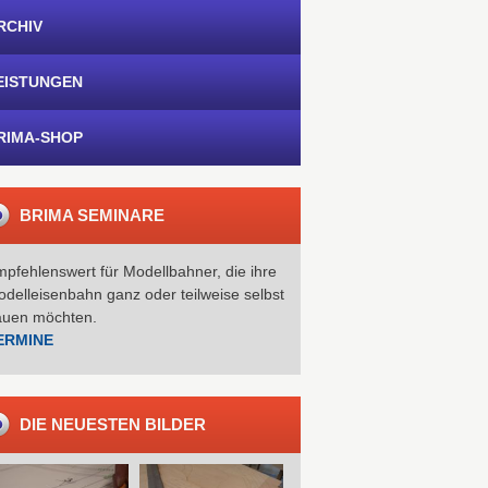
RCHIV
EISTUNGEN
RIMA-SHOP
BRIMA SEMINARE
pfehlenswert für Modellbahner, die ihre
delleisenbahn ganz oder teilweise selbst
auen möchten.
ERMINE
DIE NEUESTEN BILDER