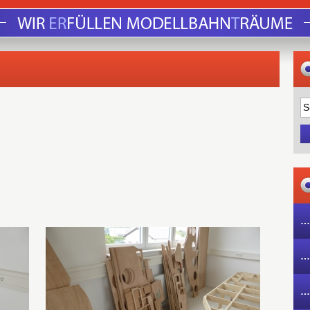
…
…
…