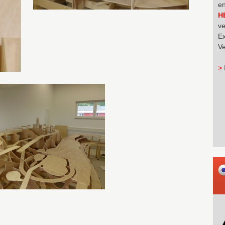
en
H
ve
Ex
Ve
> 