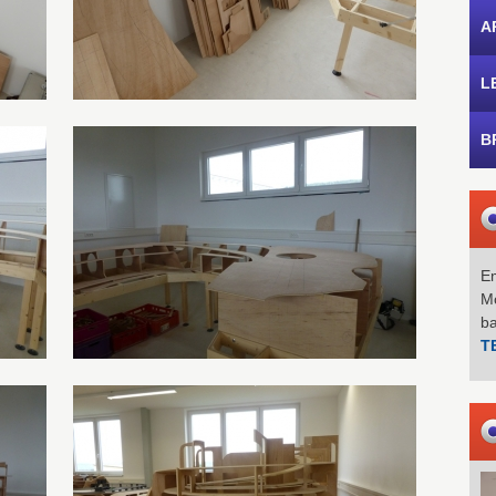
A
L
B
Em
Mo
b
T