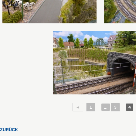
◄
1
...
3
4
ZURÜCK