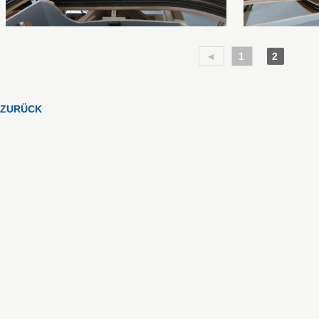
◄
1
2
ZURÜCK