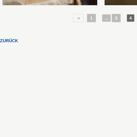
◄
1
...
3
4
ZURÜCK