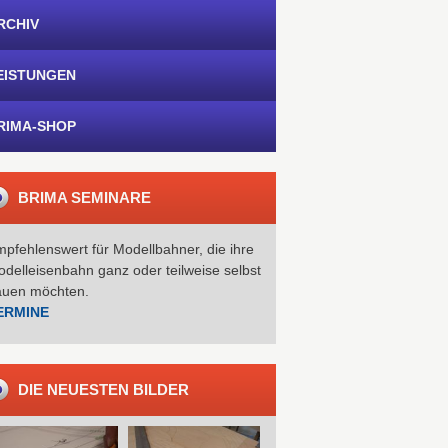
RCHIV
EISTUNGEN
RIMA-SHOP
BRIMA SEMINARE
pfehlenswert für Modellbahner, die ihre
delleisenbahn ganz oder teilweise selbst
auen möchten.
ERMINE
DIE NEUESTEN BILDER