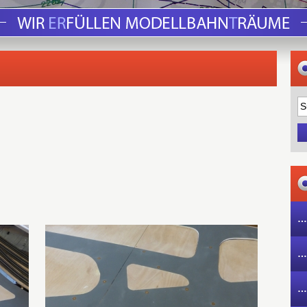
…
…
…