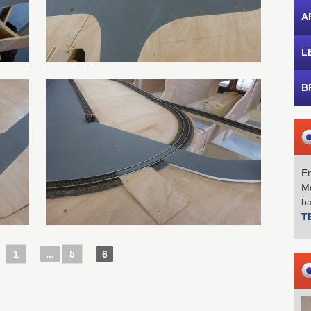
A
L
B
Em
Mo
b
T
1
...
5
6