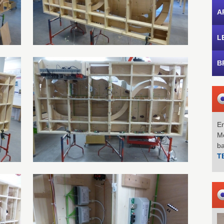
A
L
B
Em
Mo
b
T