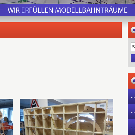
…
…
…