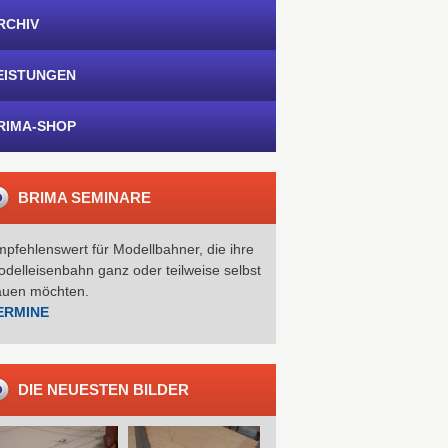
RCHIV
EISTUNGEN
RIMA-SHOP
BRIMA SEMINARE
pfehlenswert für Modellbahner, die ihre
delleisenbahn ganz oder teilweise selbst
auen möchten.
ERMINE
DIE NEUESTEN BILDER