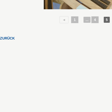
◄
1
...
4
5
ZURÜCK