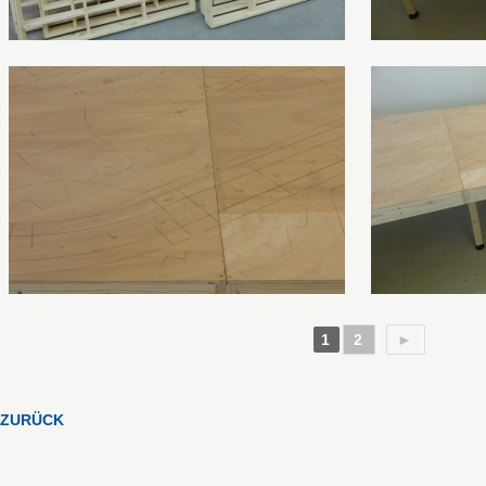
1
2
►
ZURÜCK