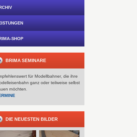
RCHIV
EISTUNGEN
RIMA-SHOP
BRIMA SEMINARE
pfehlenswert für Modellbahner, die ihre
delleisenbahn ganz oder teilweise selbst
auen möchten.
ERMINE
DIE NEUESTEN BILDER