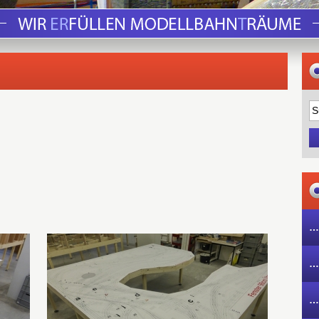
…
…
…