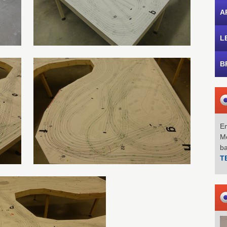
A
L
B
Em
Mo
b
T