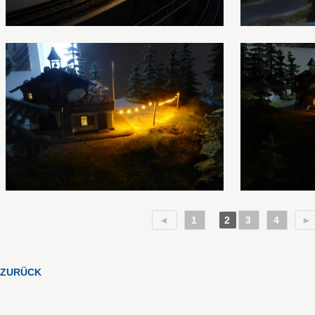
◄
1
2
3
4
►
ZURÜCK