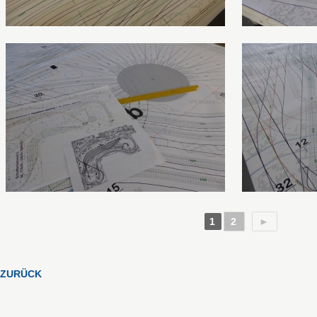
1
2
►
ZURÜCK