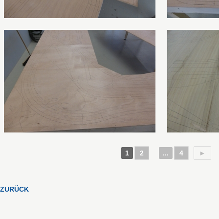
1
2
...
4
►
ZURÜCK