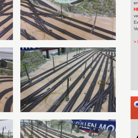
en
H
ve
Ex
Ve
> 