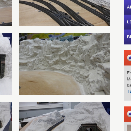
A
L
B
Em
Mo
b
T