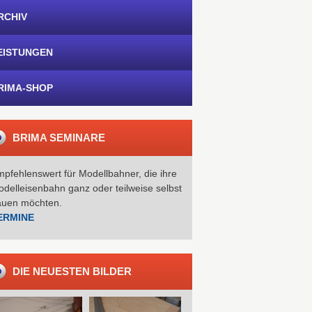
RCHIV
EISTUNGEN
RIMA-SHOP
BRIMA SEMINARE
pfehlenswert für Modellbahner, die ihre
delleisenbahn ganz oder teilweise selbst
auen möchten.
ERMINE
DIE NEUESTEN BILDER