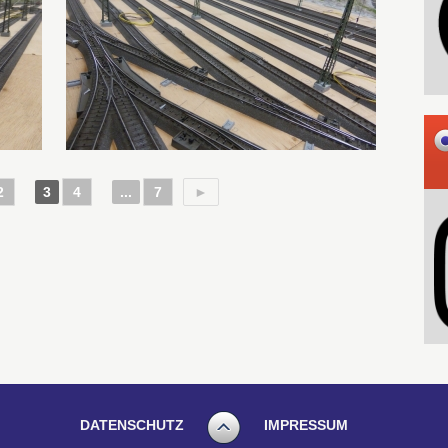
2
3
4
...
7
►
DATENSCHUTZ
IMPRESSUM