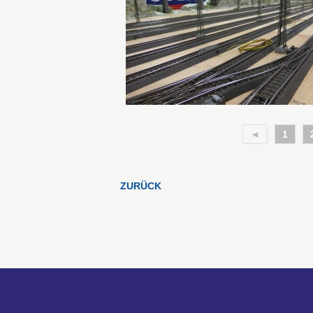
◄
1
ZURÜCK