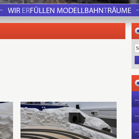
…
…
…