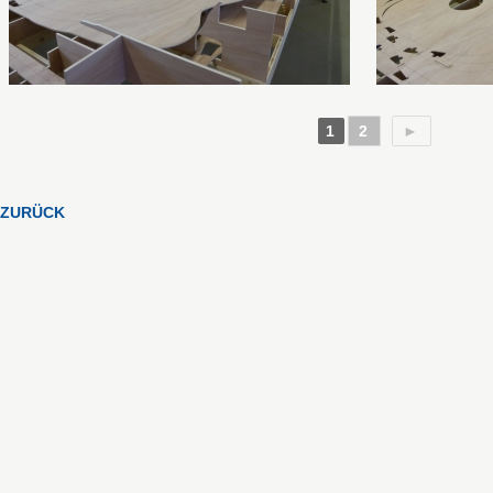
1
2
►
ZURÜCK