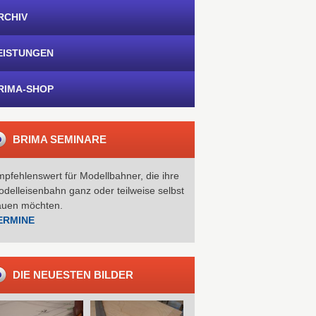
RCHIV
EISTUNGEN
RIMA-SHOP
BRIMA SEMINARE
pfehlenswert für Modellbahner, die ihre
delleisenbahn ganz oder teilweise selbst
auen möchten.
ERMINE
DIE NEUESTEN BILDER