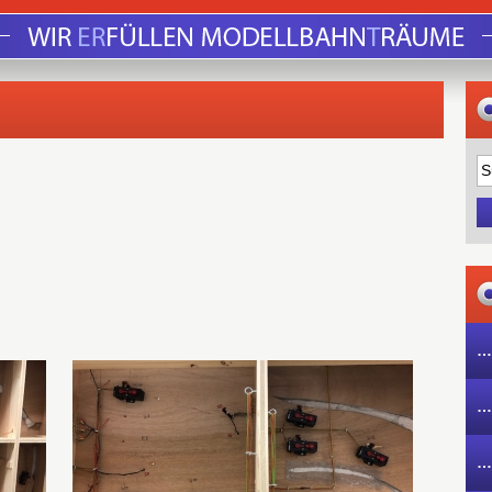
…
…
…