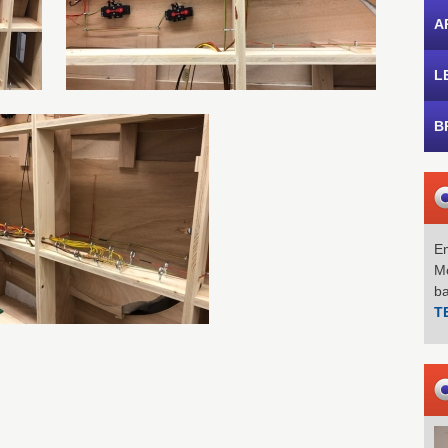
A
L
B
Em
Mo
b
T