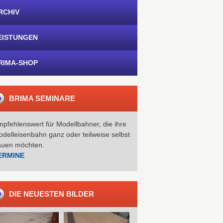
RCHIV
EISTUNGEN
RIMA-SHOP
BRIMA SEMINARE
pfehlenswert für Modellbahner, die ihre
delleisenbahn ganz oder teilweise selbst
auen möchten.
ERMINE
DIE NEUESTEN BILDER