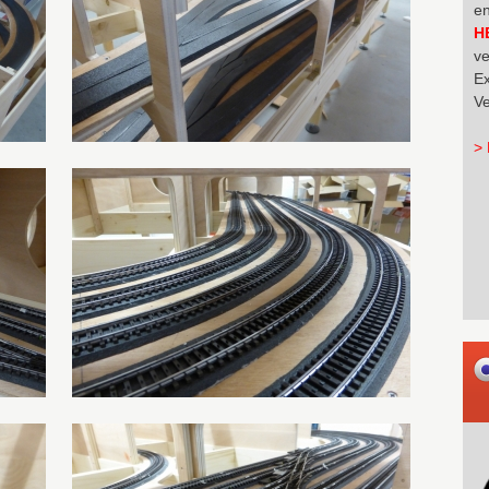
en
H
ve
Ex
Ve
> 