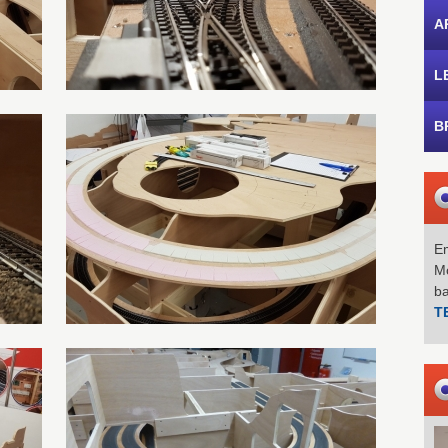
A
L
B
Em
Mo
b
T