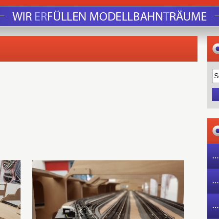
…
…
…