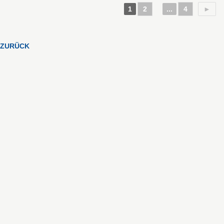
1
2
...
4
►
ZURÜCK