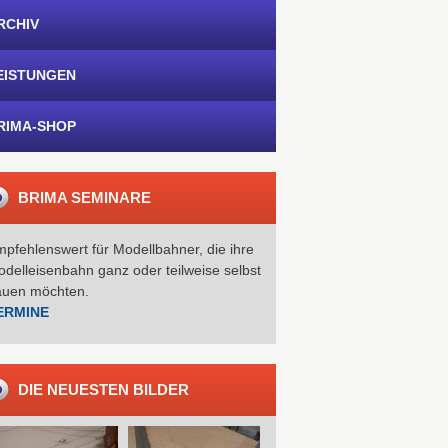
RCHIV
EISTUNGEN
RIMA-SHOP
BRIMA SEMINARE
pfehlenswert für Modellbahner, die ihre
delleisenbahn ganz oder teilweise selbst
auen möchten.
ERMINE
DIE NEUESTEN BILDER