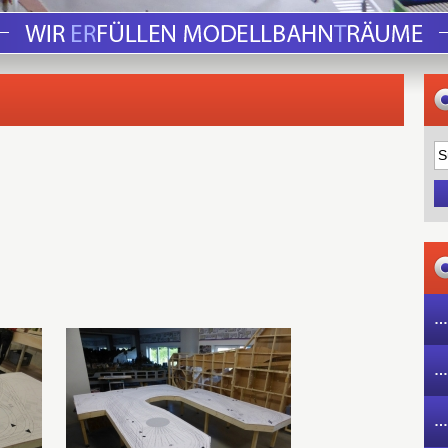
…
…
…