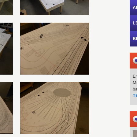
A
L
B
Em
Mo
b
T