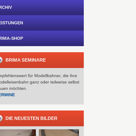
RCHIV
EISTUNGEN
RIMA-SHOP
BRIMA SEMINARE
pfehlenswert für Modellbahner, die ihre
delleisenbahn ganz oder teilweise selbst
auen möchten.
ERMINE
DIE NEUESTEN BILDER