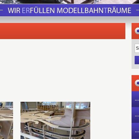
…
…
…