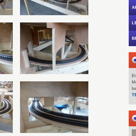
A
L
B
Em
Mo
b
T