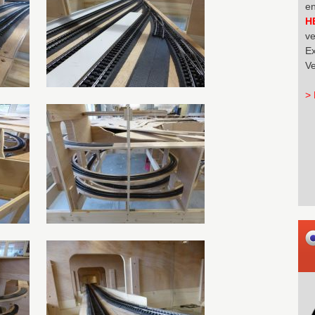
en
H
ve
Ex
Ve
> 