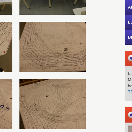
A
L
B
Em
Mo
b
T