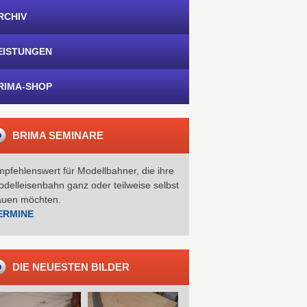
RCHIV
EISTUNGEN
RIMA-SHOP
BRIMA SEMINARE
pfehlenswert für Modellbahner, die ihre
delleisenbahn ganz oder teilweise selbst
auen möchten.
ERMINE
DIE NEUESTEN BILDER