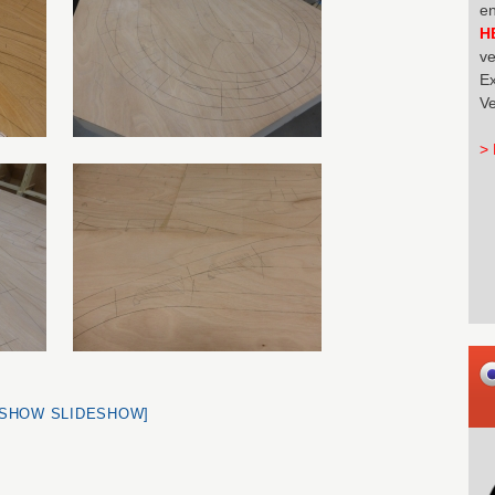
en
H
ve
Ex
Ve
> 
[SHOW SLIDESHOW]