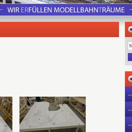
…
…
…