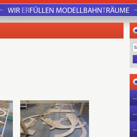
…
…
…