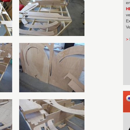
en
H
ve
Ex
Ve
> 