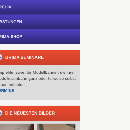
RCHIV
EISTUNGEN
RIMA-SHOP
BRIMA SEMINARE
pfehlenswert für Modellbahner, die ihre
delleisenbahn ganz oder teilweise selbst
auen möchten.
ERMINE
DIE NEUESTEN BILDER