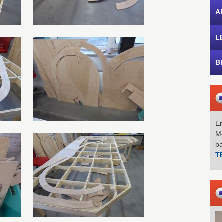
A
L
B
Em
Mo
b
T