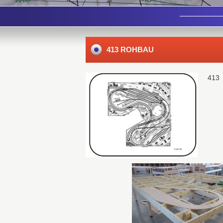
413 ROHBAU
413