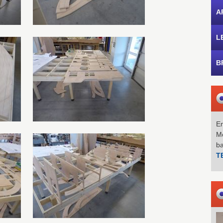
A
L
B
Em
Mo
b
T