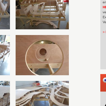
en
H
ve
Ex
Ve
> 