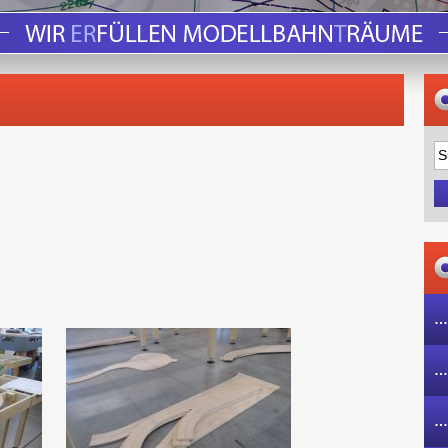
…
…
…