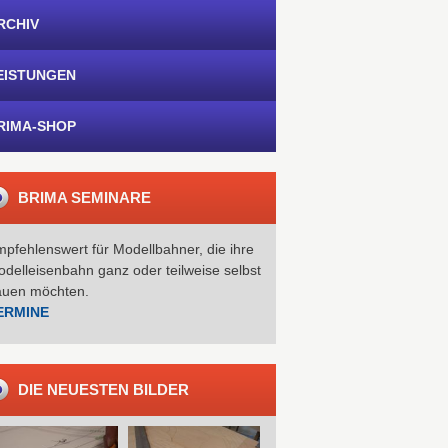
RCHIV
EISTUNGEN
RIMA-SHOP
BRIMA SEMINARE
pfehlenswert für Modellbahner, die ihre
delleisenbahn ganz oder teilweise selbst
auen möchten.
ERMINE
DIE NEUESTEN BILDER