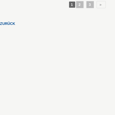
1
2
3
►
ZURÜCK