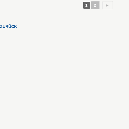
1
2
►
ZURÜCK