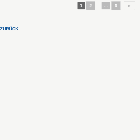
1
2
...
6
►
ZURÜCK