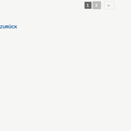
1
2
►
ZURÜCK