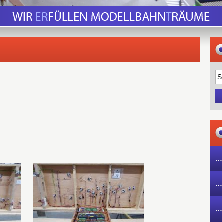
…
…
…