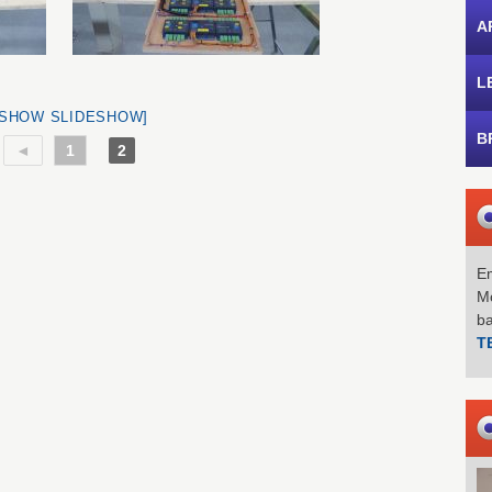
A
L
[SHOW SLIDESHOW]
B
◄
1
2
Em
Mo
b
T