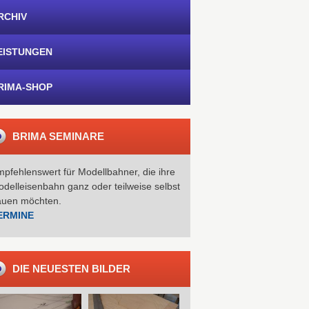
RCHIV
EISTUNGEN
RIMA-SHOP
BRIMA SEMINARE
pfehlenswert für Modellbahner, die ihre
delleisenbahn ganz oder teilweise selbst
auen möchten.
ERMINE
DIE NEUESTEN BILDER