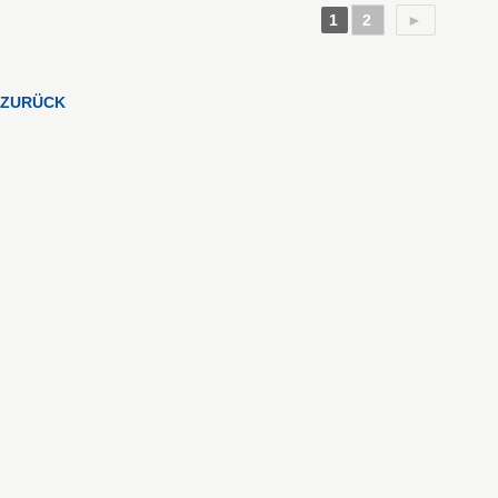
1
2
►
ZURÜCK