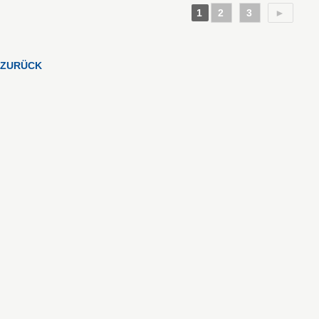
1
2
3
►
ZURÜCK