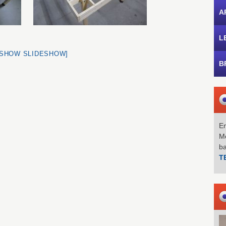
A
L
[SHOW SLIDESHOW]
B
Em
Mo
b
T