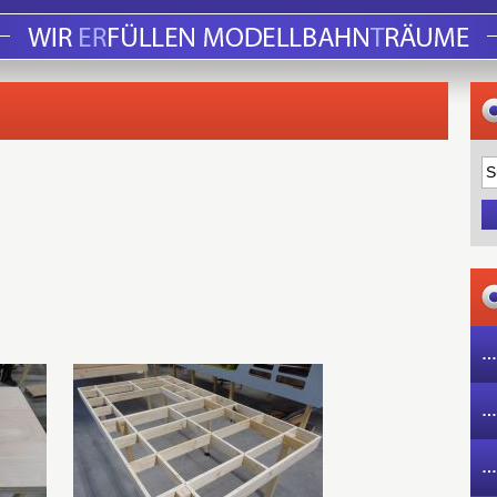
…
…
…