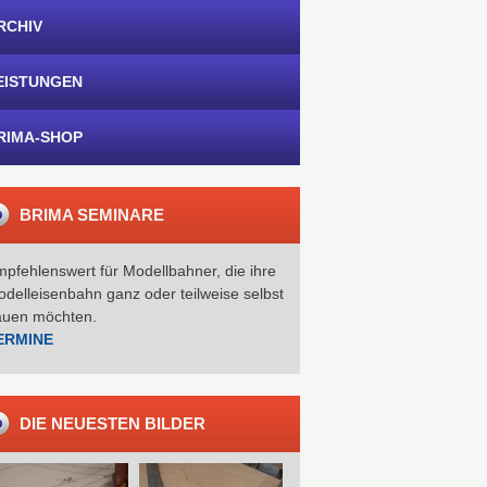
RCHIV
EISTUNGEN
RIMA-SHOP
BRIMA SEMINARE
pfehlenswert für Modellbahner, die ihre
delleisenbahn ganz oder teilweise selbst
auen möchten.
ERMINE
DIE NEUESTEN BILDER