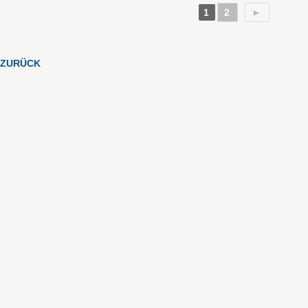
1
2
►
ZURÜCK