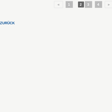
◄
1
2
3
4
►
ZURÜCK