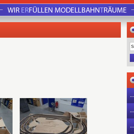
…
…
…