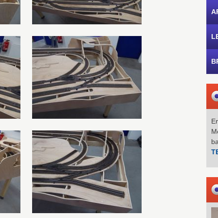
A
L
B
Em
Mo
b
T