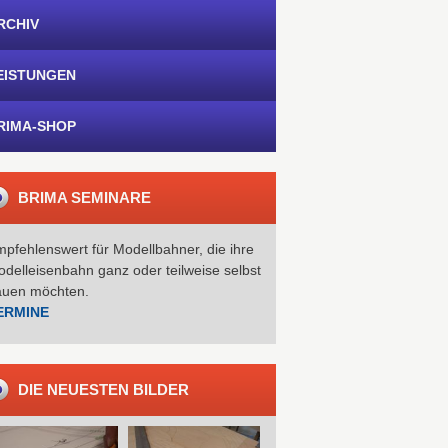
RCHIV
EISTUNGEN
RIMA-SHOP
BRIMA SEMINARE
pfehlenswert für Modellbahner, die ihre
delleisenbahn ganz oder teilweise selbst
auen möchten.
ERMINE
DIE NEUESTEN BILDER