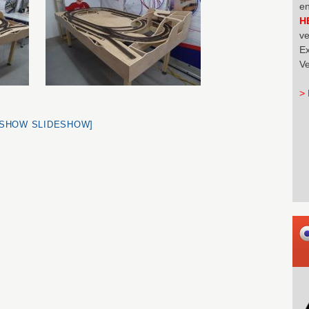
en
H
ve
Ex
Ve
> 
[SHOW SLIDESHOW]