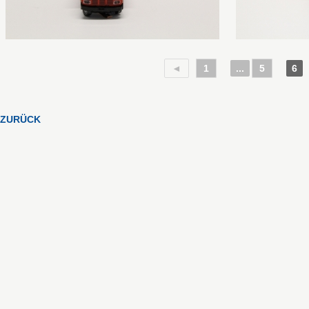
◄
1
...
5
6
ZURÜCK