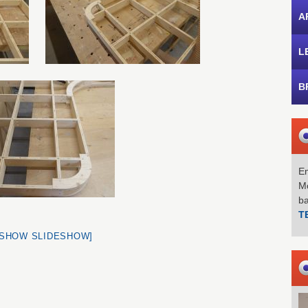
A
L
B
Em
Mo
b
T
[SHOW SLIDESHOW]