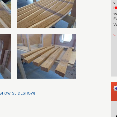
en
H
ve
Ex
Ve
> 
[SHOW SLIDESHOW]