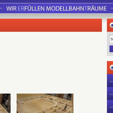
…
…
…