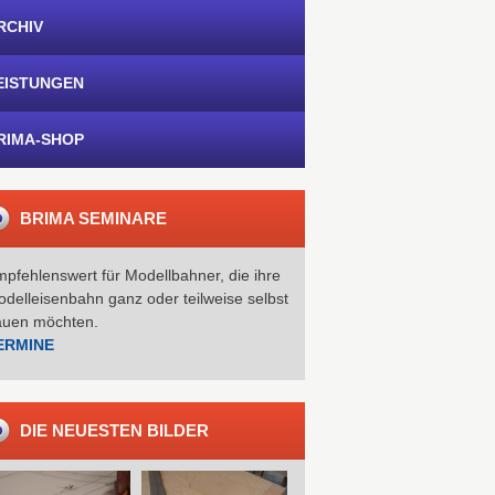
RCHIV
EISTUNGEN
RIMA-SHOP
BRIMA SEMINARE
pfehlenswert für Modellbahner, die ihre
delleisenbahn ganz oder teilweise selbst
auen möchten.
ERMINE
DIE NEUESTEN BILDER