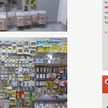
en
H
ve
Ex
Ve
> 