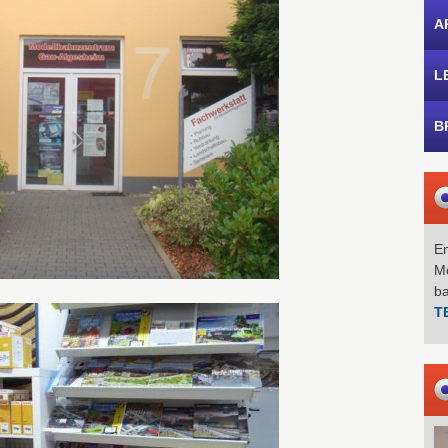
A
L
B
Em
Mo
b
T