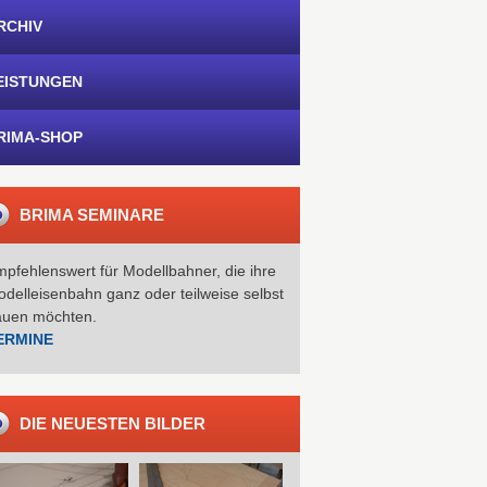
RCHIV
EISTUNGEN
RIMA-SHOP
BRIMA SEMINARE
pfehlenswert für Modellbahner, die ihre
delleisenbahn ganz oder teilweise selbst
auen möchten.
ERMINE
DIE NEUESTEN BILDER