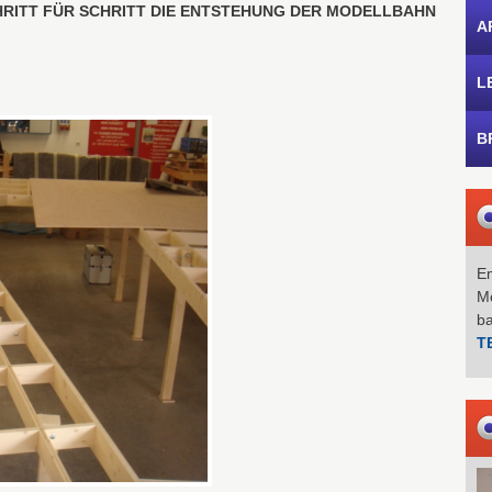
CHRITT FÜR SCHRITT DIE ENTSTEHUNG DER MODELLBAHN
A
L
B
Em
Mo
b
T