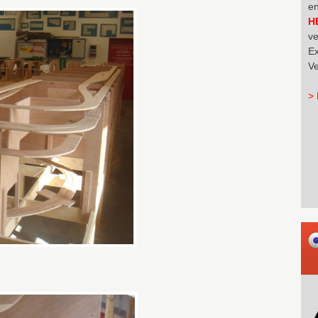
en
H
ve
Ex
Ve
> 