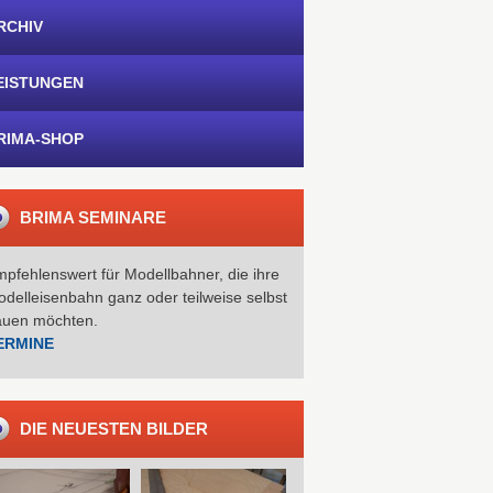
RCHIV
EISTUNGEN
RIMA-SHOP
BRIMA SEMINARE
pfehlenswert für Modellbahner, die ihre
delleisenbahn ganz oder teilweise selbst
auen möchten.
ERMINE
DIE NEUESTEN BILDER