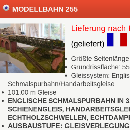
MODELLBAHN 255
Lieferung nach 
(geliefert)
Größte Seitenlänge
Grundrissfläche: 55
Gleissystem: Engli
Schmalspurbahn/Handarbeitsgleise
101,00 m Gleise
ENGLISCHE SCHMALSPURBAHN IN 32
SCHIENENGLEIS, HANDARBEITSGLEI
ECHTHOLZSCHWELLEN, ECHTDAMP
AUSBAUSTUFE: GLEISVERLEGUNG